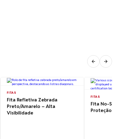
FITAS
FITAS
Fita Refletiva Zebrada
Fita No-Spray Anti-S
Preto/Amarelo – Alta
Proteção Térmica S
Visibilidade