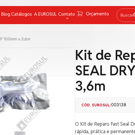
Orçamento
Blog
Catálogos
A EUROSUL
Contato
Buscar
Graxas
Fale Conosco
AP 100mm x 3,6m
Lâmpadas e lanternas
FAQ
Kit de Re
Navegação
Trabalhe conosco
SEAL DR
Pirotécnicos
Canal de Denúncias
Proteção Química e instrumentos de medição
3,6m
Redes
Salvatagem
003138
CÓD. EUROSUL:
O Kit de Reparo Fast Seal 
rápida, prática e permanen