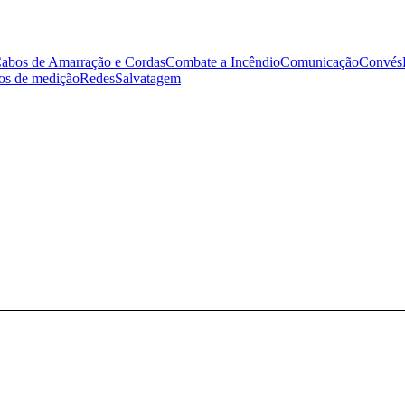
abos de Amarração e Cordas
Combate a Incêndio
Comunicação
Convés
tos de medição
Redes
Salvatagem