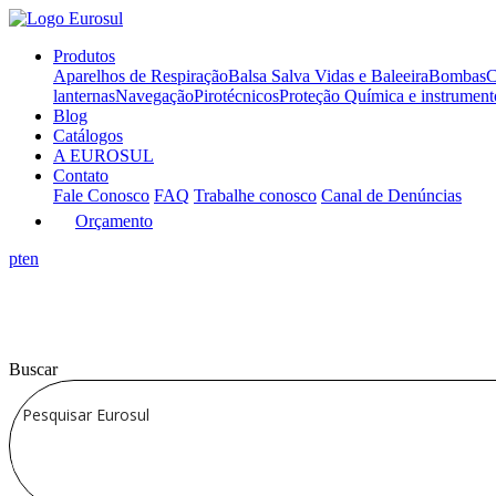
Produtos
Aparelhos de Respiração
Balsa Salva Vidas e Baleeira
Bombas
C
lanternas
Navegação
Pirotécnicos
Proteção Química e instrumen
Blog
Catálogos
A EUROSUL
Contato
Fale Conosco
FAQ
Trabalhe conosco
Canal de Denúncias
Orçamento
pt
en
Buscar