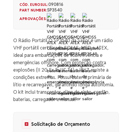
090816
CÓD. EUROSUL:
SP3540
PART NUMBER:
APROVAÇÕES:
O Rádio Portátil O SP3540 da Sailor é um rádio
VHF portátil certificado SOLAS, MED e ATEX,
ideal para embarcações de sobrevivência e
emergências offshore. Com proteção contra
explosões (II 2G Ex ib IIC T4) e IP67, resiste a
condições extremas. Possui bateria primária de
lítio e recarregável, garantindo longa autonomia.
O kit inclui transceptor, clipe de cinto, cordão,
baterias, carregador e manual.
Solicitação de Orçamento