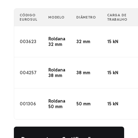
CÓDIGO
CARGA DE
MODELO
DIÂMETRO
EUROSUL
TRABALHO
Roldana
003623
32 mm
15 kN
32 mm
Roldana
004257
38 mm
15 kN
38 mm
Roldana
001306
50 mm
15 kN
50 mm