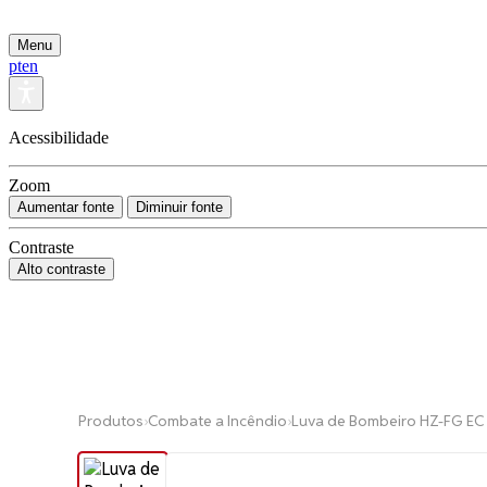
Menu
pt
en
Acessibilidade
Zoom
Aumentar fonte
Diminuir fonte
Contraste
Alto contraste
Produtos
›
Combate a Incêndio
›
Luva de Bombeiro HZ-FG EC