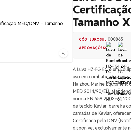
Certificaç
Tamanho X
000865
CÓD. EUROSUL:
APROVAÇÕES:
A Luva HZ-FG EC é um Equipa
uso em combate a incêndios
Haizhou Marine Equipment Co
MED 2014/90/EU, atendendo
norma EN 659:2003+A1:2008
de tecido Kevlar, barreira 
camadas de Kevlar, oferece
Certificada pela DNV (Notif
disponível exclusivamente 