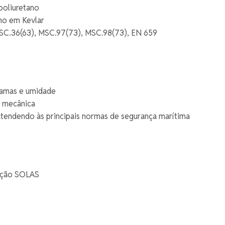
poliuretano
ho em Kevlar
C.36(63), MSC.97(73), MSC.98(73), EN 659
chamas e umidade
a mecânica
ndendo às principais normas de segurança marítima
nção SOLAS