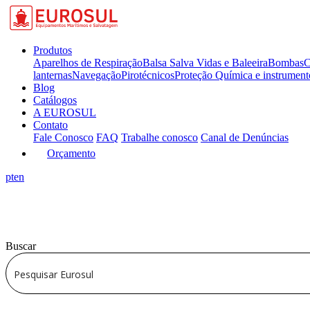
Produtos
Aparelhos de Respiração
Balsa Salva Vidas e Baleeira
Bombas
C
lanternas
Navegação
Pirotécnicos
Proteção Química e instrumen
Blog
Catálogos
A EUROSUL
Contato
Fale Conosco
FAQ
Trabalhe conosco
Canal de Denúncias
Orçamento
pt
en
Buscar