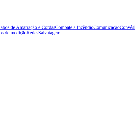
abos de Amarração e Cordas
Combate a Incêndio
Comunicação
Convés
tos de medição
Redes
Salvatagem