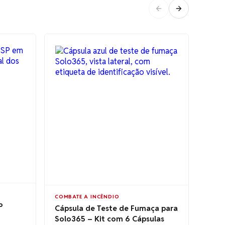
COMBATE A INCÊNDIO
COMB
P
Cápsula de Teste de Fumaça para
Cabo
Solo365 – Kit com 6 Cápsulas
1,13