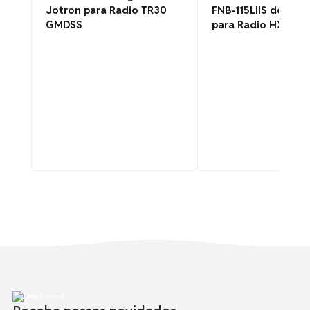
Jotron para Radio TR30
FNB-115LIIS de Íons 
GMDSS
para Radio HX400I