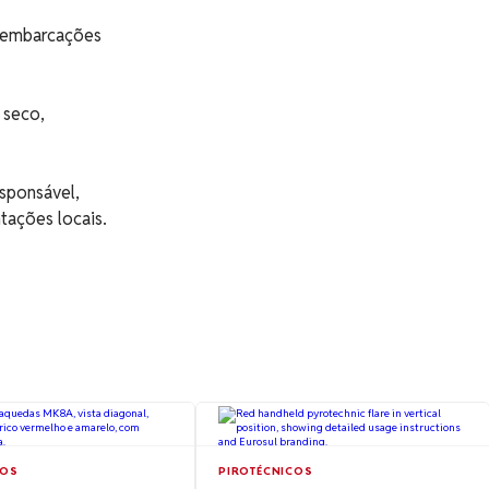
m embarcações
 seco,
esponsável,
tações locais.
COS
PIROTÉCNICOS