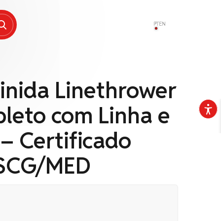
PT
EN
inida Linethrower
leto com Linha e
– Certificado
SCG/MED