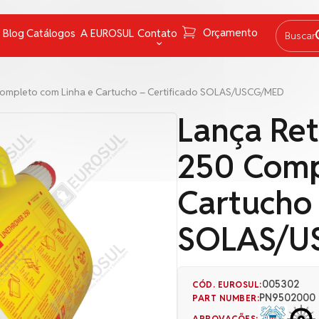
Orçamento
Blog
Catálogos
A EUROSUL
Contato
Buscar
Graxas
Fale Conosco
Completo com Linha e Cartucho – Certificado SOLAS/USCG/MED
Lâmpadas e lanternas
FAQ
Lança Ret
Navegação
Trabalhe conosco
250 Comp
Pirotécnicos
Canal de Denúncias
Proteção Química e instrumentos de medição
Cartucho 
Redes
SOLAS/U
Salvatagem
005302
CÓD. EUROSUL:
PN9502000
PART NUMBER:
APROVAÇÕES: