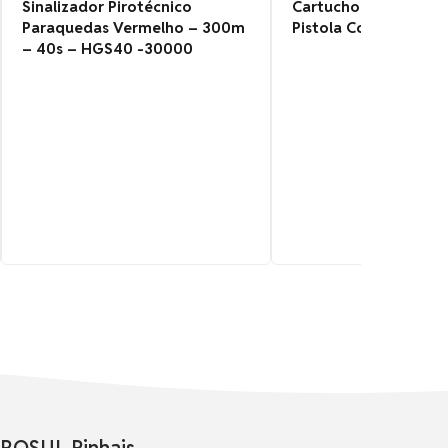
Sinalizador Pirotécnico
Cartuchos Sinalizado
Paraquedas Vermelho – 300m
Pistola Comet
– 40s – HGS40 -30000
ROSUL Pinhais