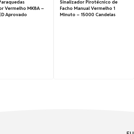
Paraquedas
Sinalizador Pirotécnico de
dor Vermelho MK8A –
Facho Manual Vermelho 1
ED Aprovado
Minuto – 15000 Candelas
EU