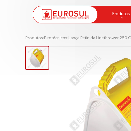
Produtos
Aparelhos de Respiração
Produtos
›
Pirotécnicos
›
Lança Retinida Linethrower 250 
Balsa Salva Vidas e Baleeira
Bombas
Cabos de Amarração e Cordas
Combate a Incêndio
Comunicação
Convés
Escadas e Pranchas
Fitas