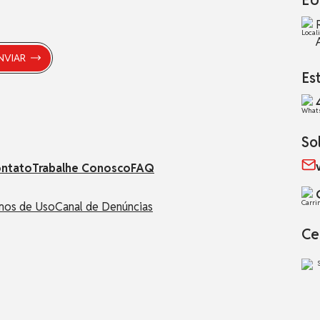
Es
So
ntato
Trabalhe Conosco
FAQ
mos de Uso
Canal de Denúncias
Ce