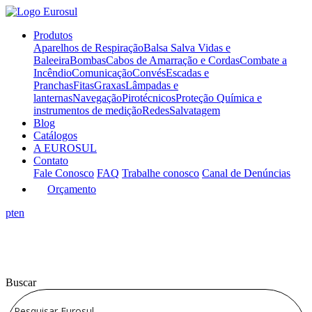
Produtos
Aparelhos de Respiração
Balsa Salva Vidas e
Baleeira
Bombas
Cabos de Amarração e Cordas
Combate a
Incêndio
Comunicação
Convés
Escadas e
Pranchas
Fitas
Graxas
Lâmpadas e
lanternas
Navegação
Pirotécnicos
Proteção Química e
instrumentos de medição
Redes
Salvatagem
Blog
Catálogos
A EUROSUL
Contato
Fale Conosco
FAQ
Trabalhe conosco
Canal de Denúncias
Orçamento
pt
en
Buscar