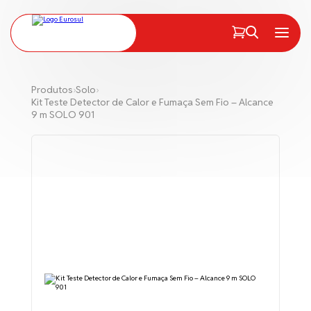
PT
EN
Menu
Produtos
›
Solo
›
Kit Teste Detector de Calor e Fumaça Sem Fio – Alcance
9 m SOLO 901