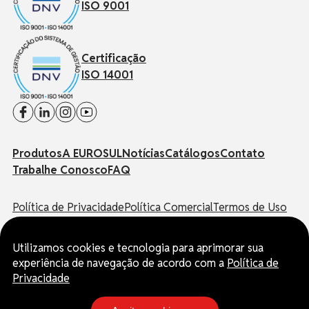
ISO 9001
Certificação
ISO 14001
Produtos
A EUROSUL
Notícias
Catálogos
Contato
Trabalhe Conosco
FAQ
Política de Privacidade
Política Comercial
Termos de Uso
Canal de Denúncias
Utilizamos cookies e tecnologia para aprimorar sua
© EUROSUL | Todos os direitos reservados.
experiência de navegação de acordo com a
Política de
CNPJ: 03.178.524/0001-65
Privacidade
Inscrição Estadual: 901.86639-26