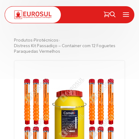
PT
EN
Menu
Produtos
›
Pirotécnicos
›
Distress Kit Passadiço – Container com 12 Foguetes
Paraquedas Vermelhos