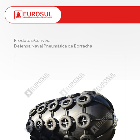
PT
EN
Produtos
›
Convés
›
Defensa Naval Pneumática de Borracha