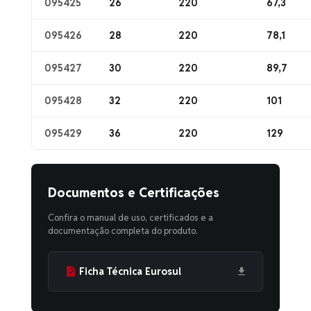
095425
26
220
67,3
095426
28
220
78,1
095427
30
220
89,7
095428
32
220
101
095429
36
220
129
Documentos e Certificações
Confira o manual de uso, certificados e a
documentação completa do produto.
Ficha Técnica Eurosul