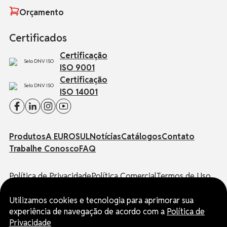
Orçamento
Certificados
Certificação
ISO 9001
Certificação
ISO 14001
Produtos
A EUROSUL
Notícias
Catálogos
Contato
Trabalhe Conosco
FAQ
Política de Privacidade
Política Comercial
Termos de Uso
Canal de Denúncias
Utilizamos cookies e tecnologia para aprimorar sua
experiência de navegação de acordo com a
Política de
© EUROSUL | Todos os direitos reservados.
Privacidade