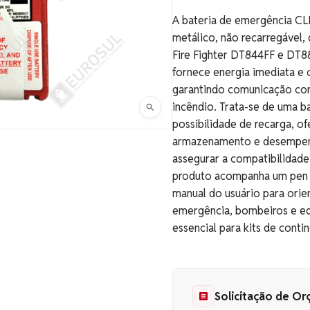
A bateria de emergência CLB
metálico, não recarregável,
Fire Fighter DT844FF e DT88
fornece energia imediata e 
garantindo comunicação co
incêndio. Trata-se de uma ba
possibilidade de recarga, of
armazenamento e desempen
assegurar a compatibilidade
produto acompanha um pen d
manual do usuário para orie
emergência, bombeiros e eq
essencial para kits de conti
Solicitação de O