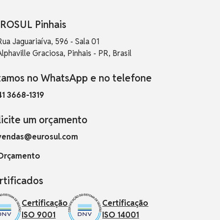
ROSUL Pinhais
Rua Jaguariaíva, 596 - Sala 01
Alphaville Graciosa, Pinhais - PR, Brasil
tamos no WhatsApp e no telefone
41 3668-1319
licite um orçamento
vendas@eurosul.com
Orçamento
rtificados
Certificação
Certificação
ISO 9001
ISO 14001