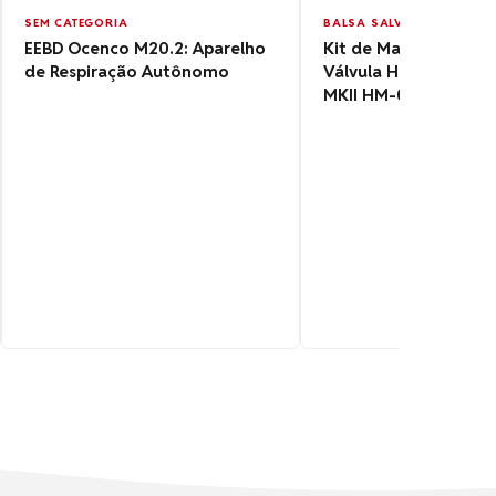
SEM CATEGORIA
BALSA SALVA VIDAS E BAL
EEBD Ocenco M20.2: Aparelho
Kit de Manutenção p
de Respiração Autônomo
Válvula Hidrostátic
MKII HM-0630