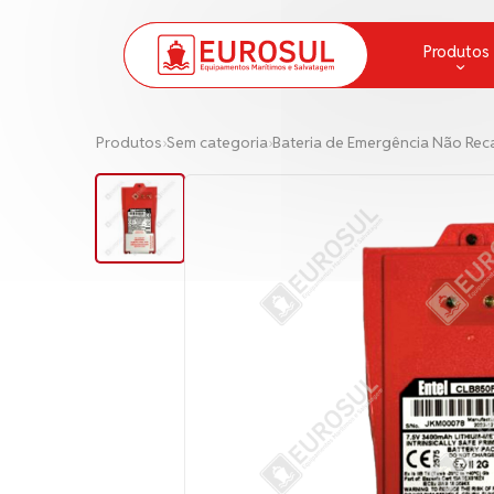
Produtos
Aparelhos de Respiração
Produtos
›
Sem categoria
›
Bateria de Emergência Não Rec
Balsa Salva Vidas e Baleeira
Bombas
Cabos de Amarração e Cordas
Combate a Incêndio
Comunicação
Convés
Escadas e Pranchas
Fitas