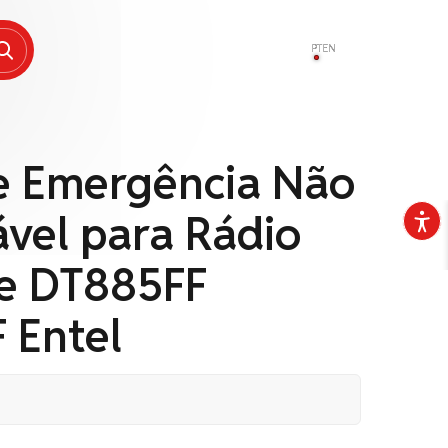
PT
EN
de Emergência Não
vel para Rádio
e DT885FF
 Entel