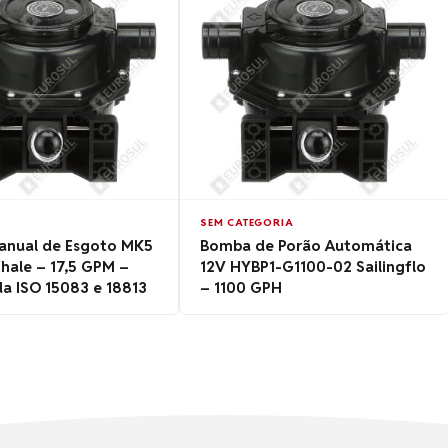
SEM CATEGORIA
nual de Esgoto MK5
Bomba de Porão Automática
hale – 17,5 GPM –
12V HYBP1-G1100-02 Sailingflo
da ISO 15083 e 18813
– 1100 GPH