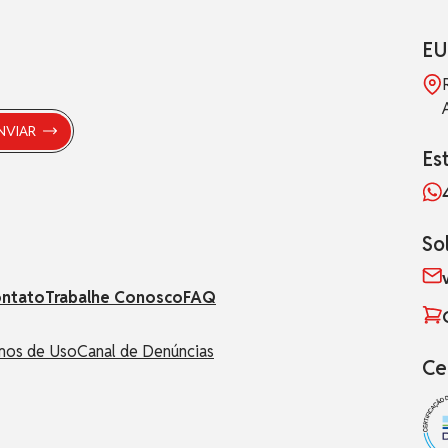
EU
Es
So
ntato
Trabalhe Conosco
FAQ
mos de Uso
Canal de Denúncias
Ce