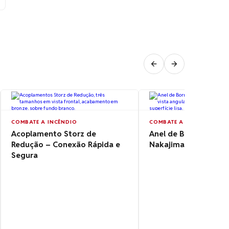
COMBATE A INCÊNDIO
COMBATE A INCÊNDIO
Acoplamento Storz de
Anel de Borracha de
Redução – Conexão Rápida e
Nakajima – 40A, 50A
Segura