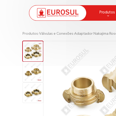
Produtos
Aparelhos de Respiração
Produtos
›
Válvulas e Conexões
›
Adaptador Nakajima Ros
Balsa Salva Vidas e Baleeira
Bombas
Cabos de Amarração e Cordas
Combate a Incêndio
Comunicação
Convés
Escadas e Pranchas
Fitas