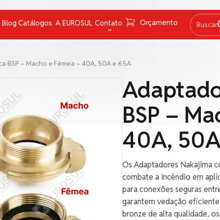
Orçamento
Blog
Catálogos
A EUROSUL
Contato
Buscar
Graxas
Fale Conosco
ca BSP – Macho e Fêmea – 40A, 50A e 65A
Lâmpadas e lanternas
FAQ
Adaptado
Navegação
Trabalhe conosco
BSP – Ma
Pirotécnicos
Canal de Denúncias
Proteção Química e instrumentos de medição
40A, 50A
Redes
Salvatagem
Os Adaptadores Nakajima co
combate a incêndio em aplic
para conexões seguras entre
garantem vedação eficiente 
bronze de alta qualidade, o