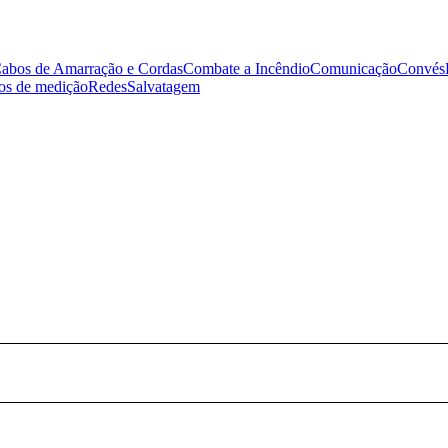
abos de Amarração e Cordas
Combate a Incêndio
Comunicação
Convés
tos de medição
Redes
Salvatagem