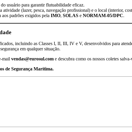
 usuário para garantir flutuabilidade eficaz.
 atividade (lazer, pesca, navegação profissional) e o local (interior, cos
m aos padrões exigidos pela
IMO
,
SOLAS
e
NORMAM-05/DPC
.
idade
dos, incluindo as Classes I, II, III, IV e V, desenvolvidos para atend
 segurança em qualquer situação.
e-mail
vendas@eurosul.com
e descubra como os nossos coletes salva-v
s de Segurança Marítima.