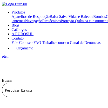
Produtos
Aparelhos de Respiração
Balsa Salva Vidas e Baleeira
Bombas
C
lanternas
Navegação
Pirotécnicos
Proteção Química e instrumen
Blog
Catálogos
A EUROSUL
Contato
Fale Conosco
FAQ
Trabalhe conosco
Canal de Denúncias
Orçamento
pt
en
Buscar