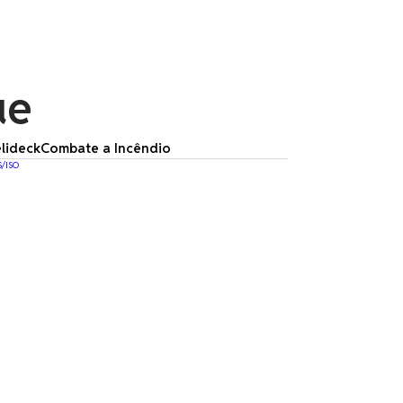
ue
lideck
Combate a Incêndio