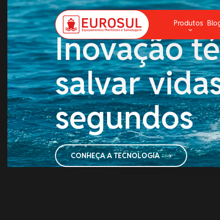
DRONE DE RESGATE: PRECISÃO QUE
Produtos
Blo
Inovação té
Aparelhos de Respiração
G
salvar vida
Balsa Salva Vidas e Baleeira
L
Bombas
N
segundos
Cabos de Amarração e Cordas
P
Combate a Incêndio
P
Comunicação
R
CONHEÇA A TECNOLOGIA
Convés
S
Escadas e Pranchas
Fitas