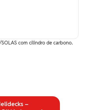
SOLAS com cilindro de carbono.
Lâmpada p/ Co
elidecks –