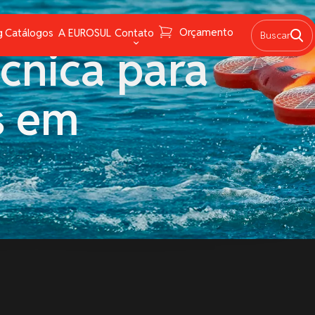
Orçamento
 VENCE A DISTÂNCIA
g
Catálogos
A EUROSUL
Contato
Buscar
cnica para
raxas
Fale Conosco
s em
âmpadas e lanternas
FAQ
avegação
Trabalhe conosco
irotécnicos
Canal de Denúncias
roteção Química e instrumentos de medição
edes
alvatagem