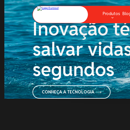
DRONE DE RESGATE: PRECISÃO QUE
Produtos
Blo
Inovação té
Aparelhos de Respiração
G
salvar vida
Balsa Salva Vidas e Baleeira
L
Bombas
N
segundos
Cabos de Amarração e Cordas
P
Combate a Incêndio
P
Comunicação
R
CONHEÇA A TECNOLOGIA
Convés
S
Escadas e Pranchas
Fitas