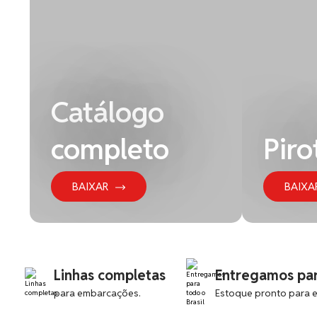
Bateria de 10 Anos
vel
– QD16/QD19 – Certificado SOLAS/MED
Catálogo
completo
Piro
BAIXAR
BAIXA
Linhas completas
Entregamos par
para embarcações.
Estoque pronto para e