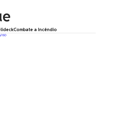
ue
lideck
Combate a Incêndio