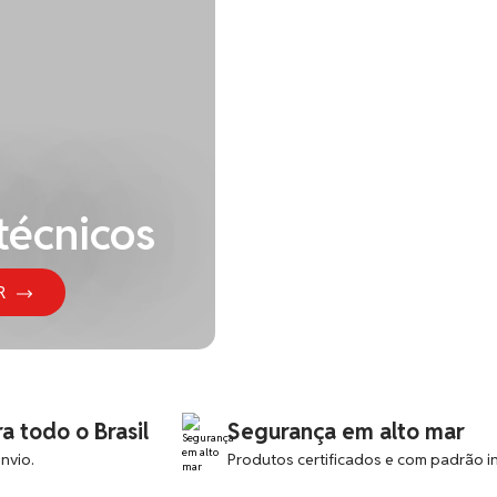
Rádio UHF Marine Intri
Rede de Aterrissagem H
Válvulas Globo Angular
técnicos
R
a todo o Brasil
Segurança em alto mar
nvio.
Produtos certificados e com padrão in