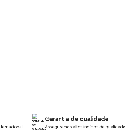
nsecamente Seguro DX585M UL913 com Display LC
elideck/Heliponto Quadrada – Certificada RINA
Garantia de qualidade
ternacional.
Asseguramos altos indícios de qualidade.