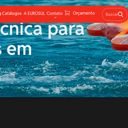
Orçamento
 VENCE A DISTÂNCIA
g
Catálogos
A EUROSUL
Contato
Buscar
cnica para
raxas
Fale Conosco
s em
âmpadas e lanternas
FAQ
avegação
Trabalhe conosco
irotécnicos
Canal de Denúncias
roteção Química e instrumentos de medição
edes
alvatagem