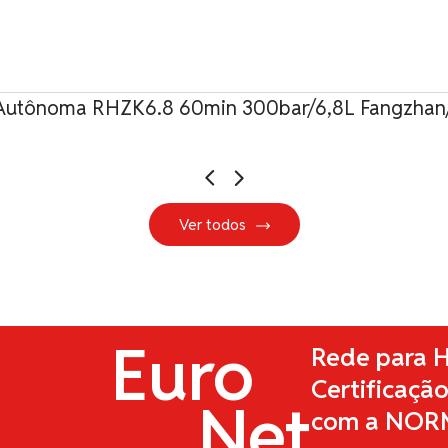
Autônoma RHZK6.8 60min 300bar/6,8L Fangzhan/
Ver todos
Euro
Rede para H
Certificaçã
Net
com a NOR