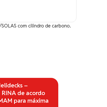
SOLAS com cilindro de carbono.
Lâmpada p/ Co
elidecks –
o RINA de acordo
MAM para máxima