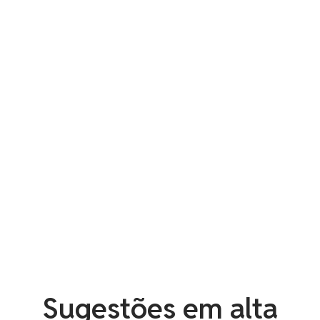
Caixa de Incêndio para Mangueira – Modelos
20m e 30m
Radar Transponder Tron AIS-SART Jotron
Sugestões em alta