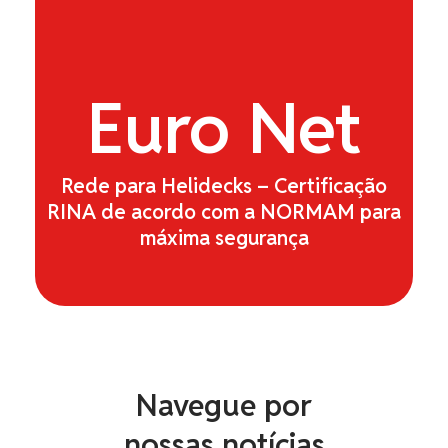
Euro
Net
Rede para Helidecks – Certificação
RINA de acordo com a NORMAM para
máxima segurança
Navegue por
nossas notícias