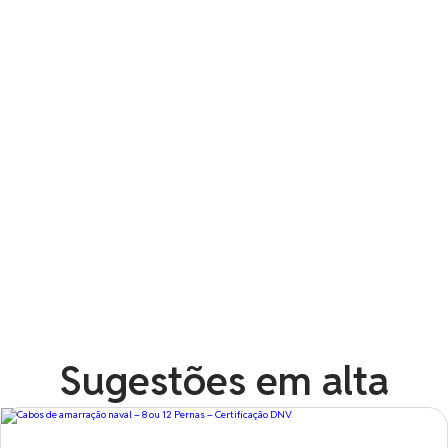
Caixa de Incêndio para Mangueira – Modelos
20m e 30m
Radar Transponder Tron AIS-SART Jotron
Sugestões em alta