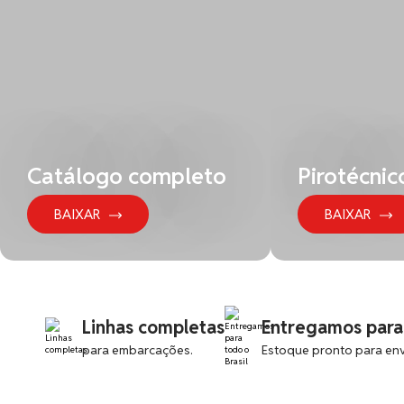
do SOLAS/MED
DX585M UL913 com Displ
Quadrada – Certificada
DPC
Catálogo completo
Pirotécnic
BAIXAR
BAIXAR
Linhas completas
Entregamos para 
para embarcações.
Estoque pronto para env